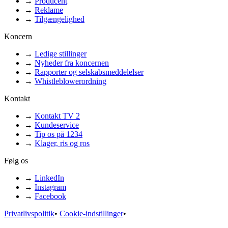
→
Producent
→
Reklame
→
Tilgængelighed
Koncern
→
Ledige stillinger
→
Nyheder fra koncernen
→
Rapporter og selskabsmeddelelser
→
Whistleblowerordning
Kontakt
→
Kontakt TV 2
→
Kundeservice
→
Tip os på 1234
→
Klager, ris og ros
Følg os
→
LinkedIn
→
Instagram
→
Facebook
Privatlivspolitik
•
Cookie-indstillinger
•