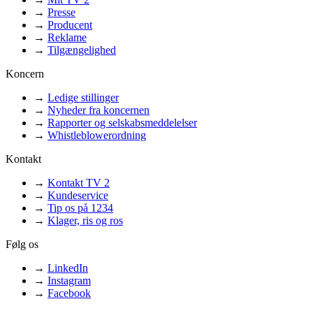
→
Presse
→
Producent
→
Reklame
→
Tilgængelighed
Koncern
→
Ledige stillinger
→
Nyheder fra koncernen
→
Rapporter og selskabsmeddelelser
→
Whistleblowerordning
Kontakt
→
Kontakt TV 2
→
Kundeservice
→
Tip os på 1234
→
Klager, ris og ros
Følg os
→
LinkedIn
→
Instagram
→
Facebook