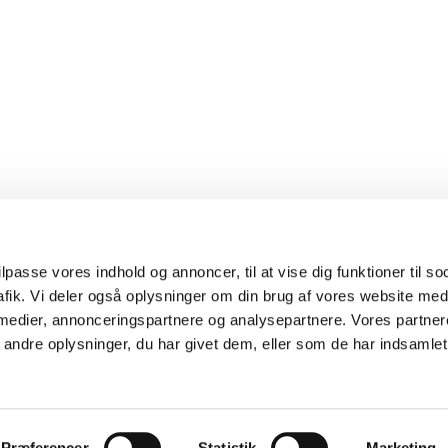
ilpasse vores indhold og annoncer, til at vise dig funktioner til s
trafik. Vi deler også oplysninger om din brug af vores website me
 medier, annonceringspartnere og analysepartnere. Vores partne
ndre oplysninger, du har givet dem, eller som de har indsamlet 
ttet efter lov om ophavsret. TV 2 Danmark A/S forbeholder sig alle rettig
rektivets artikel 4.
Præferencer
Statistik
Marketing