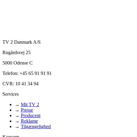
TV 2 Danmark A/S
Rugårdsvej 25
5000 Odense C
Telefon: +45 65 91 91 91
CVR: 10 41 34 94
Services
→
Mit TV 2
→
Presse
→
Producent
→
Reklame
→
Tilgængelighed
Koncern