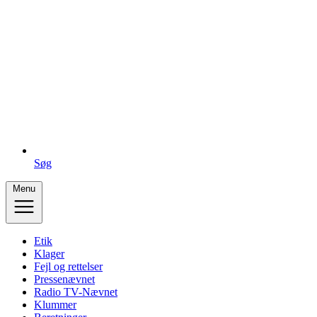
Søg
Menu
Etik
Klager
Fejl og rettelser
Pressenævnet
Radio TV-Nævnet
Klummer