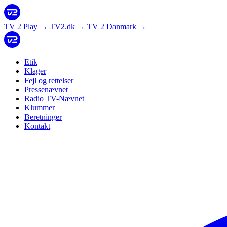
TV 2 Play
→
TV2.dk
→
TV 2 Danmark
→
Etik
Klager
Fejl og rettelser
Pressenævnet
Radio TV-Nævnet
Klummer
Beretninger
Kontakt