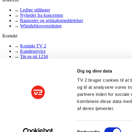
→
Ledige stillinger
→
Nyheder fra koncernen
→
Rapporter og selskabsmeddelelser
→
Whistleblowerordning
Kontakt
→
Kontakt TV 2
→
Kundeservice
→
Tip os på 1234
→
Klager, ris og ros
Dig og dine data
Følg os
TV 2 bruger cookies til at t
→
LinkedIn
→
Instagram
og til at analysere vores 
→
Facebook
partnere inden for sociale
kombinere disse data med a
Privatlivspolitik
•
Cookie-indstillinger
•
af deres tjenester.
© 2026 TV 2 Danmark A/S
Tekst, grafik, billeder, lyd og andet indhold på dette website er besky
henblik på tekst- og datamining, jf. ophavsretslovens § 11 b og DSM-di
Samtykkevalg
Nødvendig