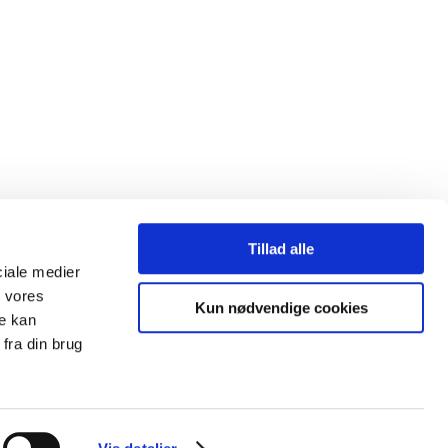
Tillad alle
ociale medier
d vores
Kun nødvendige cookies
re kan
fra din brug
heder til indholdet, herunder retten til at udnytte indholdet med