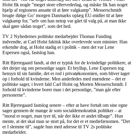
Holst fik nogle ”meget store eftervederlag, og måske fik han noget
hjælp af regionens ansatte til at føre valgkamp”. Messerschmidt
brugte ifølge Go’ morgen Danmarks oplæg EU-midler til at føre
valgkamp for, ”selv om han netop var gået til valg på, at man ikke
skal gøre sådan noget”, som det hed.
TV 2 Nyhedernes politiske medarbejder Thomas Funding
indvendte, at Carl Holst faktisk ikke overlevede som minister. Han
erkendte dog, at Holst stadig er i politik – men det var Lene
Espersen også, fastslog han.
Ritt Bjerregaard fandt, at det er typisk for de kvindelige politikere, at
det drejer sig om personlige sager. Et bryllup, Lene Espersen tog
hensyn til sin familie, det er rod i privatøkonomien, som bliver taget
op i forhold til kvinderne. Men anderledes med mændene – det er
politiske sager, i hvert fald Carl Holst og Morten Messerschmidt. I
forhold til kvinderne borer man i det personlige, ”man går efter
personerne”.
Ritt Bjerregaard fastslog senere – efter at have fortalt om sine egne
sager gennem de mange år som socialdemokratisk politiker – at
”moral er noget, man tyer til, når der ikke er andet tilbage”. Hun
mente, at det skal man se stort på, for det er et mediefænomen. ”Det
er I slemme til”, sagde hun med adresse til TV 2s politiske
medarbejder.