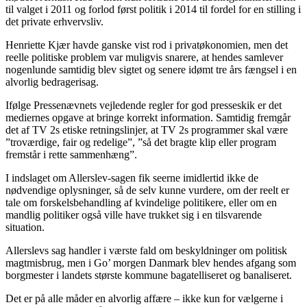
til valget i 2011 og forlod først politik i 2014 til fordel for en stilling i
det private erhvervsliv.
Henriette Kjær havde ganske vist rod i privatøkonomien, men det
reelle politiske problem var muligvis snarere, at hendes samlever
nogenlunde samtidig blev sigtet og senere idømt tre års fængsel i en
alvorlig bedragerisag.
Ifølge Pressenævnets vejledende regler for god presseskik er det
mediernes opgave at bringe korrekt information. Samtidig fremgår
det af TV 2s etiske retningslinjer, at TV 2s programmer skal være
”troværdige, fair og redelige”, ”så det bragte klip eller program
fremstår i rette sammenhæng”.
I indslaget om Allerslev-sagen fik seerne imidlertid ikke de
nødvendige oplysninger, så de selv kunne vurdere, om der reelt er
tale om forskelsbehandling af kvindelige politikere, eller om en
mandlig politiker også ville have trukket sig i en tilsvarende
situation.
Allerslevs sag handler i værste fald om beskyldninger om politisk
magtmisbrug, men i Go’ morgen Danmark blev hendes afgang som
borgmester i landets største kommune bagatelliseret og banaliseret.
Det er på alle måder en alvorlig affære – ikke kun for vælgerne i