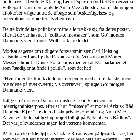
politikere – Henriette Kjær og Lene Espersen fra Det Konservative
Folkeparti samt den radikale Anna Mee Allerslev, som i slutningen
af oktober valgte at træde tilbage som beskæftigelses- og
integrationsborgmester i København.
De tre kvindelige politikere måtte alle trække sig fra deres poster,
efter at de var havnet i ”politiske møgsager”, som Go’ morgen
Danmarks vært Louise Wolff forklarede det.
Modsat sagerne om tidligere forsvarsminister Carl Holst og
statsminister Lars Løkke Rasmussen fra Venstre samt Morten
Messerschmidt - Dansk Folkepartis medlem af EU-parlamentet –
som ”stadig er at finde i politik”, som det hed.
”Hvorfor er det kun kvinderne, der ender med at trække sig, mens
mændene på mærkværdig vis overlever”, spurgte Go’ morgen
Danmarks vært.
Ifølge Go’ morgen Danmark mistede Lene Espersen sin
udenrigsministerpost, efter at hun ”missede” et møde i Arktisk Råd,
Henriette Kjær ”havde rod i sin privatøkonomi”, og Anna Mee
Allerslev ”holdt sit bryllup noget billigt på Københavns Rådhus”.
Det var jo kvindernes sager, lød værtens kommentar.
På den anden side fløj Lars Løkke Rasmussen på første klasse, lige
som der ”vist var noget undertøj, der blev betalt af Venstre”. Carl