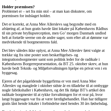
Holder præmissen?
Problemet er – set fra min stol – at man kan diskutere, om
præmissen for indslaget holder.
Det er korrekt, at Anna Mee Allerslevs sag begyndte med en
afsløring af, at hun gratis havde lånt lokaler på Københavns Rådhus
til sin private bryllupsreception, men Go’ morgen Danmark undlod
helt at fortælle seerne om de andre sager, som efter alt at dømme var
medvirkende til borgmesterens fald.
Det blev således ikke oplyst, at Anna Mee Allerslev først valgte at
trække sig fra sine poster som beskæftigelses- og
integrationsborgmester samt som politisk leder for de radikale i
Københavns Borgerrepræsentation, da BT 25. oktober skrev, at hun
havde bedt Teknik- og Miljøforvaltningen hjælpe en privat ven i en
byggesag.
Ejeren af det pågældende byggefirma er ven med Anna Mee
Allerslev og manglede i oktober sidste år en tilladelse til at ombygge
nogle fabrikshaller i København, og det fik ifølge BT’s artikel den
radikale borgmester til at rykke forvaltningen for et svar på, hvor
langt byggesagen var fra at være færdigbehandlet. Han har tidligere
gratis lånt hende lokaler i forbindelse med hendes 30 års fødselsdag.