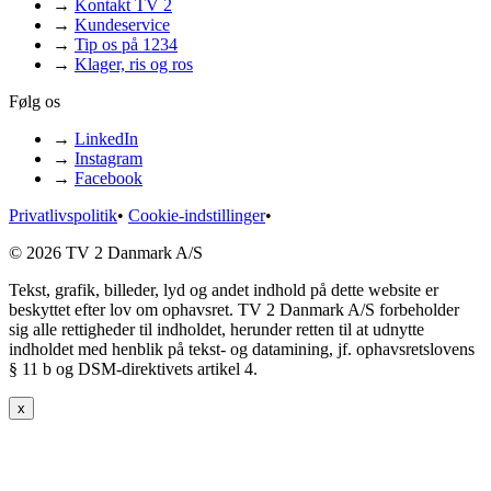
→
Kontakt TV 2
→
Kundeservice
→
Tip os på 1234
→
Klager, ris og ros
Følg os
→
LinkedIn
→
Instagram
→
Facebook
Privatlivspolitik
•
Cookie-indstillinger
•
© 2026 TV 2 Danmark A/S
Tekst, grafik, billeder, lyd og andet indhold på dette website er
beskyttet efter lov om ophavsret. TV 2 Danmark A/S forbeholder
sig alle rettigheder til indholdet, herunder retten til at udnytte
indholdet med henblik på tekst- og datamining, jf. ophavsretslovens
§ 11 b og DSM-direktivets artikel 4.
x