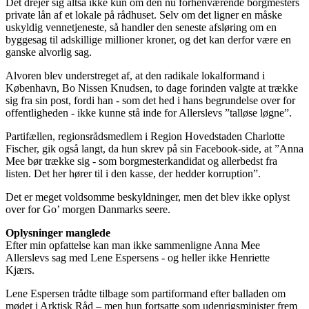
Det drejer sig altså ikke kun om den nu forhenværende borgmesters
private lån af et lokale på rådhuset. Selv om det ligner en måske
uskyldig vennetjeneste, så handler den seneste afsløring om en
byggesag til adskillige millioner kroner, og det kan derfor være en
ganske alvorlig sag.
Alvoren blev understreget af, at den radikale lokalformand i
København, Bo Nissen Knudsen, to dage forinden valgte at trække
sig fra sin post, fordi han - som det hed i hans begrundelse over for
offentligheden - ikke kunne stå inde for Allerslevs ”talløse løgne”.
Partifællen, regionsrådsmedlem i Region Hovedstaden Charlotte
Fischer, gik også langt, da hun skrev på sin Facebook-side, at ”Anna
Mee bør trække sig - som borgmesterkandidat og allerbedst fra
listen. Det her hører til i den kasse, der hedder korruption”.
Det er meget voldsomme beskyldninger, men det blev ikke oplyst
over for Go’ morgen Danmarks seere.
Oplysninger manglede
Efter min opfattelse kan man ikke sammenligne Anna Mee
Allerslevs sag med Lene Espersens - og heller ikke Henriette
Kjærs.
Lene Espersen trådte tilbage som partiformand efter balladen om
mødet i Arktisk Råd – men hun fortsatte som udenrigsminister frem