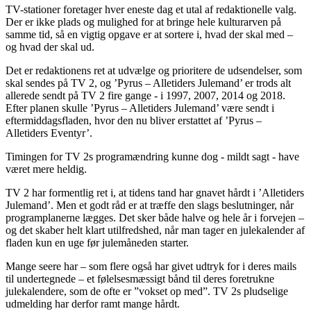
TV-stationer foretager hver eneste dag et utal af redaktionelle valg.
Der er ikke plads og mulighed for at bringe hele kulturarven på
samme tid, så en vigtig opgave er at sortere i, hvad der skal med –
og hvad der skal ud.
Det er redaktionens ret at udvælge og prioritere de udsendelser, som
skal sendes på TV 2, og ’Pyrus – Alletiders Julemand’ er trods alt
allerede sendt på TV 2 fire gange - i 1997, 2007, 2014 og 2018.
Efter planen skulle ’Pyrus – Alletiders Julemand’ være sendt i
eftermiddagsfladen, hvor den nu bliver erstattet af ’Pyrus –
Alletiders Eventyr’.
Timingen for TV 2s programændring kunne dog - mildt sagt - have
været mere heldig.
TV 2 har formentlig ret i, at tidens tand har gnavet hårdt i ’Alletiders
Julemand’. Men et godt råd er at træffe den slags beslutninger, når
programplanerne lægges. Det sker både halve og hele år i forvejen –
og det skaber helt klart utilfredshed, når man tager en julekalender af
fladen kun en uge før julemåneden starter.
Mange seere har – som flere også har givet udtryk for i deres mails
til undertegnede – et følelsesmæssigt bånd til deres foretrukne
julekalendere, som de ofte er ”vokset op med”. TV 2s pludselige
udmelding har derfor ramt mange hårdt.