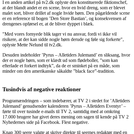
I en anden artikel på tv2.dk oplyste den konstituerede fiktionschef,
at der blandt andet er en scene, hvor en hvid dreng, som er blevet
malet sort, bliver drillet af nogle hvide børn. Den pågældende scene
er en reference til bogen ’Den Store Bastian’, og konsekvensen af
drengenes opførsel er, at de bliver dyppet i blæk.
"Med vores fornyede blik tager vi nu ansvar, fordi vi ikke vil
risikere, at der kan sidde nogle børn derude og føle sig forkerte",
oplyste Mette Nelund til tv2.dk.
Desuden indeholder ’Pyrus – Alletiders Julemand’ en sliksang, hvor
der er nogle børn, som er klædt ud som flødeboller, ”som kan
efterlade et forkert indtryk”, da de er sminket på en måde, som
minder om den amerikanske såkaldte ”black face”-tradition.
Tusindvis af negative reaktioner
Programændringen – som indebærer, at TV 2 i stedet for ’Alletiders
Julemand’ genudsender kalenderen ’Pyrus – Alletiders Eventyr’ –
førte til over tusinde e-mails til TV 2, samtidig med at omkring
17.000 brugere har givet deres mening om sagen til kende på TV 2
Nyhedernes side på Facebook. Flest negative.
Knap 300 seere valgte at skrive direkte til seernes redaktør med en