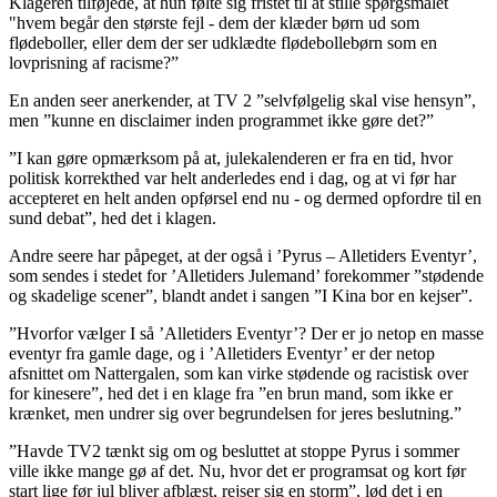
Klageren tilføjede, at hun følte sig fristet til at stille spørgsmålet
"hvem begår den største fejl - dem der klæder børn ud som
flødeboller, eller dem der ser udklædte flødebollebørn som en
lovprisning af racisme?”
En anden seer anerkender, at TV 2 ”selvfølgelig skal vise hensyn”,
men ”kunne en disclaimer inden programmet ikke gøre det?”
”I kan gøre opmærksom på at, julekalenderen er fra en tid, hvor
politisk korrekthed var helt anderledes end i dag, og at vi før har
accepteret en helt anden opførsel end nu - og dermed opfordre til en
sund debat”, hed det i klagen.
Andre seere har påpeget, at der også i ’Pyrus – Alletiders Eventyr’,
som sendes i stedet for ’Alletiders Julemand’ forekommer ”stødende
og skadelige scener”, blandt andet i sangen ”I Kina bor en kejser”.
”Hvorfor vælger I så ’Alletiders Eventyr’? Der er jo netop en masse
eventyr fra gamle dage, og i ’Alletiders Eventyr’ er der netop
afsnittet om Nattergalen, som kan virke stødende og racistisk over
for kinesere”, hed det i en klage fra ”en brun mand, som ikke er
krænket, men undrer sig over begrundelsen for jeres beslutning.”
”Havde TV2 tænkt sig om og besluttet at stoppe Pyrus i sommer
ville ikke mange gø af det. Nu, hvor det er programsat og kort før
start lige før jul bliver afblæst, rejser sig en storm”, lød det i en