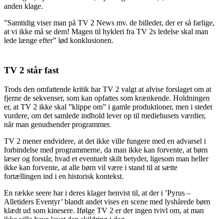
anden klage.
”Samtidig viser man på TV 2 News mv. de billeder, der er så farlige,
at vi ikke må se dem! Magen til hykleri fra TV 2s ledelse skal man
lede længe efter” lød konklusionen.
TV 2 står fast
Trods den omfattende kritik har TV 2 valgt at afvise forslaget om at
fjerne de sekvenser, som kan opfattes som krænkende. Holdningen
er, at TV 2 ikke skal ”klippe om” i gamle produktioner, men i stedet
vurdere, om det samlede indhold lever op til mediehusets værdier,
når man genudsender programmer.
TV 2 mener endvidere, at det ikke ville fungere med en advarsel i
forbindelse med programmerne, da man ikke kan forvente, at børn
læser og forstår, hvad et eventuelt skilt betyder, ligesom man heller
ikke kan forvente, at alle børn vil være i stand til at sætte
fortællingen ind i en historisk kontekst.
En række seere har i deres klager henvist til, at der i ’Pyrus –
Alletiders Eventyr’ blandt andet vises en scene med lyshårede børn
klædt ud som kinesere. Ifølge TV 2 er der ingen tvivl om, at man