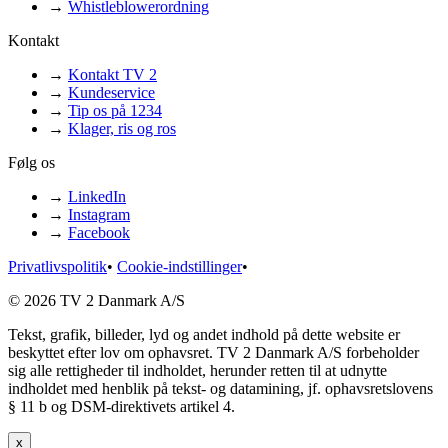
→
Whistleblowerordning
Kontakt
→
Kontakt TV 2
→
Kundeservice
→
Tip os på 1234
→
Klager, ris og ros
Følg os
→
LinkedIn
→
Instagram
→
Facebook
Privatlivspolitik
•
Cookie-indstillinger
•
© 2026 TV 2 Danmark A/S
Tekst, grafik, billeder, lyd og andet indhold på dette website er
beskyttet efter lov om ophavsret. TV 2 Danmark A/S forbeholder
sig alle rettigheder til indholdet, herunder retten til at udnytte
indholdet med henblik på tekst- og datamining, jf. ophavsretslovens
§ 11 b og DSM-direktivets artikel 4.
x