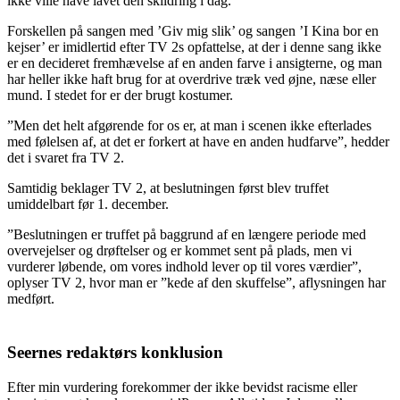
ikke ville have lavet den skildring i dag.
Forskellen på sangen med ’Giv mig slik’ og sangen ’I Kina bor en
kejser’ er imidlertid efter TV 2s opfattelse, at der i denne sang ikke
er en decideret fremhævelse af en anden farve i ansigterne, og man
har heller ikke haft brug for at overdrive træk ved øjne, næse eller
mund. I stedet for er der brugt kostumer.
”Men det helt afgørende for os er, at man i scenen ikke efterlades
med følelsen af, at det er forkert at have en anden hudfarve”, hedder
det i svaret fra TV 2.
Samtidig beklager TV 2, at beslutningen først blev truffet
umiddelbart før 1. december.
”Beslutningen er truffet på baggrund af en længere periode med
overvejelser og drøftelser og er kommet sent på plads, men vi
vurderer løbende, om vores indhold lever op til vores værdier”,
oplyser TV 2, hvor man er ”kede af den skuffelse”, aflysningen har
medført.
Seernes redaktørs konklusion
Efter min vurdering forekommer der ikke bevidst racisme eller