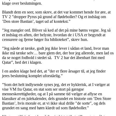
klage over beslutningen.
Blandt dem en seer, som skrev, at det var kommet hende for øre, at
TV 2 ”dropper Pyrus på grund af flødeboller? Og et indslag om
’Den store Bastian’, taget ud af kontekst.”
”Jeg mangler ord. Bliver så ked af det på mine børns vegne. Jeg så
et indslag en aften, der belyste, hvordan de i USA er begyndt at
censurere og fjerne bøger fra biblioteket”, skrev hun.
”Jeg nåede at tænke, godt jeg ikke lever i sådan et land, hvor man
ikke må tænke selv… bare glem det, der bor jeg allerede, men lad os
da se noget fodbold i stedet så. TV 2 har det åbenbart fint med
Qatar”, hed det i klagen.
I en anden klage hed det, at ”der er flere årsager til, at jeg finder
jeres beslutning komplet uforståelig.”
”Som det helt indlysende synes jeg, det er hyklerisk, at I vælger at
vise VM fra Qatar, en stat som ser stort på gængse
menneskerettigheder, og at I på samme tid vælger at aflyse en
klassiker af en julekalender, dels grundet en historie om ’Den Store
Bastian’, hvis morale er, at vi ikke skal drille "de sorte", og dels
grundet en sang med børn klædt ud som flødeboller.”