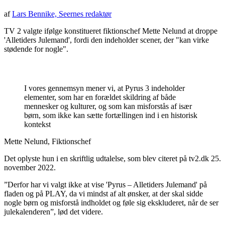
af
Lars Bennike, Seernes redaktør
TV 2 valgte ifølge konstitueret fiktionschef Mette Nelund at droppe
'Alletiders Julemand', fordi den indeholder scener, der "kan virke
stødende for nogle".
I vores gennemsyn mener vi, at Pyrus 3 indeholder
elementer, som har en forældet skildring af både
mennesker og kulturer, og som kan misforstås af især
børn, som ikke kan sætte fortællingen ind i en historisk
kontekst
Mette Nelund, Fiktionschef
Det oplyste hun i en skriftlig udtalelse, som blev citeret på tv2.dk 25.
november 2022.
”Derfor har vi valgt ikke at vise 'Pyrus – Alletiders Julemand' på
fladen og på PLAY, da vi mindst af alt ønsker, at der skal sidde
nogle børn og misforstå indholdet og føle sig ekskluderet, når de ser
julekalenderen”, lød det videre.