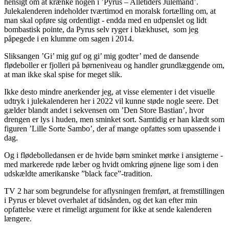
hensigt om at krænke nogen i ’Pyrus – Alletiders Julemand’.
Julekalenderen indeholder tværtimod en moralsk fortælling om, at
man skal opføre sig ordentligt - endda med en udpenslet og lidt
bombastisk pointe, da Pyrus selv ryger i blækhuset, som jeg
påpegede i en klumme om sagen i 2014.
Sliksangen ’Gi’ mig guf og gi’ mig godter’ med de dansende
flødeboller er fjolleri på børneniveau og handler grundlæggende om,
at man ikke skal spise for meget slik.
Ikke desto mindre anerkender jeg, at visse elementer i det visuelle
udtryk i julekalenderen her i 2022 vil kunne støde nogle seere. Det
gælder blandt andet i sekvensen om ’Den Store Bastian’, hvor
drengen er lys i huden, men sminket sort. Samtidig er han klædt som
figuren ’Lille Sorte Sambo’, der af mange opfattes som upassende i
dag.
Og i flødebolledansen er de hvide børn sminket mørke i ansigterne -
med markerede røde læber og hvidt omkring øjnene lige som i den
udskældte amerikanske ”black face”-tradition.
TV 2 har som begrundelse for aflysningen fremført, at fremstillingen
i Pyrus er blevet overhalet af tidsånden, og det kan efter min
opfattelse være et rimeligt argument for ikke at sende kalenderen
længere.